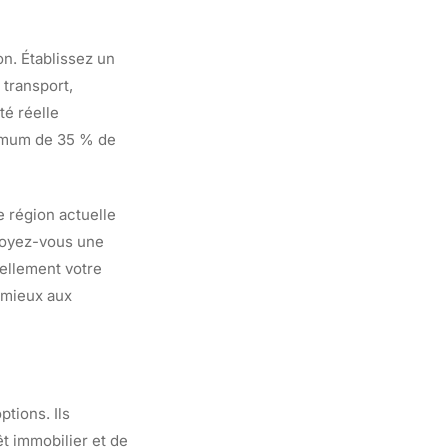
n. Établissez un
 transport,
té réelle
imum de 35 % de
e région actuelle
évoyez-vous une
rellement votre
t mieux aux
tions. Ils
t immobilier et de