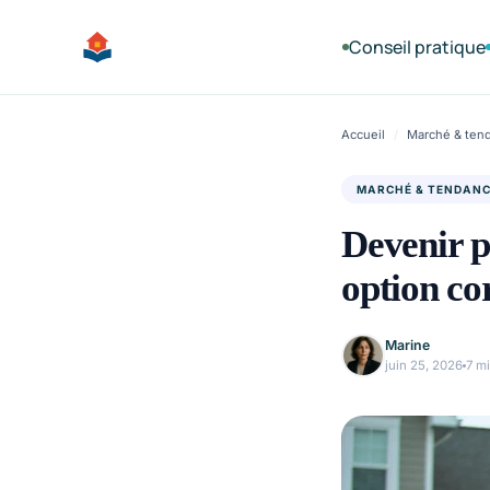
Aller
au
Conseil pratique
contenu
Accueil
/
Marché & ten
MARCHÉ & TENDAN
Devenir pr
option co
Marine
juin 25, 2026
7 m