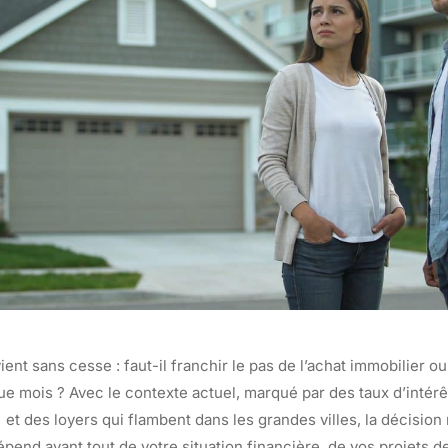
ient sans cesse : faut-il franchir le pas de l’achat immobilier o
ue mois ? Avec le contexte actuel, marqué par des taux d’intérê
 et des loyers qui flambent dans les grandes villes, la décision 
épend avant tout de votre situation financière, de vos projets de