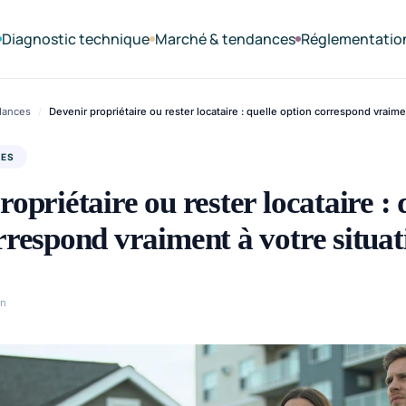
Diagnostic technique
Marché & tendances
Réglementatio
dances
/
Devenir propriétaire ou rester locataire : quelle option correspond vraimen
CES
opriétaire ou rester locataire : 
rrespond vraiment à votre situat
in