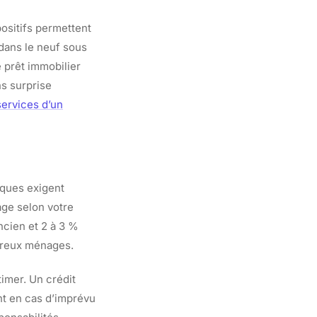
ositifs permettent
 dans le neuf sous
e prêt immobilier
s surprise
services d’un
anques exigent
age selon votre
ancien et 2 à 3 %
mbreux ménages.
imer. Un crédit
nt en cas d’imprévu