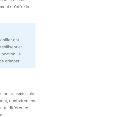
ment qu’offre la
obilier ont
abilisent et
location, le
de grimper.
moine transmissible.
ment, contrairement
cette différence
er.