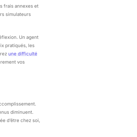
es frais annexes et
urs simulateurs
éflexion. Un agent
ix pratiqués, les
trez
une difficulté
irement vos
’accomplissement.
venus diminuent.
e d’être chez soi,