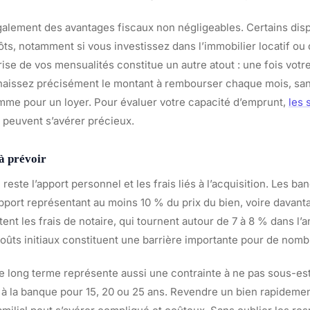
galement des avantages fiscaux non négligeables. Certains disp
ts, notamment si vous investissez dans l’immobilier locatif ou
rise de vos mensualités constitue un autre atout : une fois votr
naissez précisément le montant à rembourser chaque mois, san
me pour un loyer. Pour évaluer votre capacité d’emprunt,
les 
peuvent s’avérer précieux.
 à prévoir
 reste l’apport personnel et les frais liés à l’acquisition. Les b
port représentant au moins 10 % du prix du bien, voire davant
utent les frais de notaire, qui tournent autour de 7 à 8 % dans l’
coûts initiaux constituent une barrière importante pour de no
e long terme représente aussi une contrainte à ne pas sous-est
e à la banque pour 15, 20 ou 25 ans. Revendre un bien rapideme