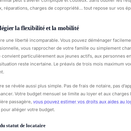
milial peut s’avérer compliqué et coûteux. Sans oublier les res
ux, réparations, charges de copropriété… tout repose sur vos ép
égier la flexibilité et la mobilité
ffre une liberté incomparable. Vous pouvez déménager facileme
sionnelle, vous rapprocher de votre famille ou simplement cha
ité convient particulièrement aux jeunes actifs, aux personnes e
 situation reste incertaine. Le préavis de trois mois maximum v
t.
re se révèle aussi plus simple. Pas de frais de notaire, pas d’ap
nancer. Votre budget mensuel se limite au loyer et aux charges 
cière passagère,
vous pouvez estimer vos droits aux aides au l
S pour alléger votre budget.
du statut de locataire