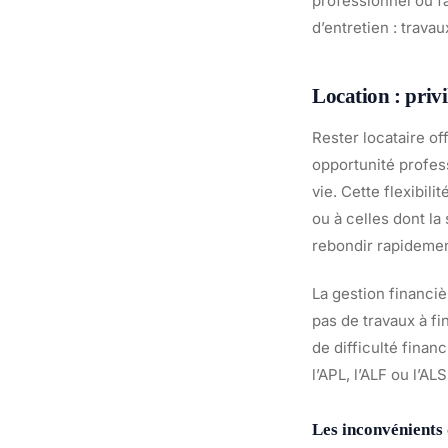
professionnel ou fa
d’entretien : trava
Location : privil
Rester locataire o
opportunité profes
vie. Cette flexibil
ou à celles dont la
rebondir rapidemen
La gestion financiè
pas de travaux à fi
de difficulté finan
l’APL, l’ALF ou l’AL
Les inconvénients 