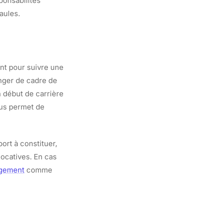
ponsabilités
aules.
nt pour suivre une
nger de cadre de
n début de carrière
ous permet de
port à constituer,
locatives. En cas
ogement
comme