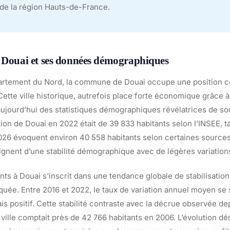
 de la région Hauts-de-France.
e Douai et ses données démographiques
artement du Nord, la commune de Douai occupe une position ce
ette ville historique, autrefois place forte économique grâce 
 aujourd’hui des statistiques démographiques révélatrices de so
ion de Douai en 2022 était de 39 833 habitants selon l’INSEE, t
026 évoquent environ 40 558 habitants selon certaines source
nent d’une stabilité démographique avec de légères variation
nts à Douai s’inscrit dans une tendance globale de stabilisatio
uée. Entre 2016 et 2022, le taux de variation annuel moyen se s
s positif. Cette stabilité contraste avec la décrue observée de
 ville comptait près de 42 766 habitants en 2006. L’évolution 