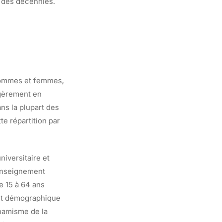
l des décennies.
 hommes et femmes,
égèrement en
s la plupart des
e répartition par
niversitaire et
’enseignement
e 15 à 64 ans
ment démographique
ynamisme de la