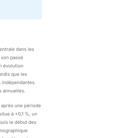
ntrale dans les
à son passé
n évolution
andis que les
s indépendantes.
s annuelles.
n après une période
itue à +0,1 %, un
puis le début des
démographique