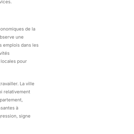
vices.
économiques de la
 observe une
es emplois dans les
vités
 locales pour
vailler. La ville
i relativement
épartement,
ssantes à
ression, signe