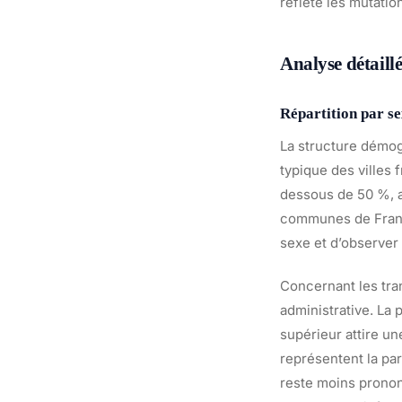
reflète les mutati
Analyse détaill
Répartition par se
La structure démog
typique des villes 
dessous de 50 %, a
communes de France
sexe et d’observer
Concernant les tran
administrative. La
supérieur attire un
représentent la par
reste moins pronon