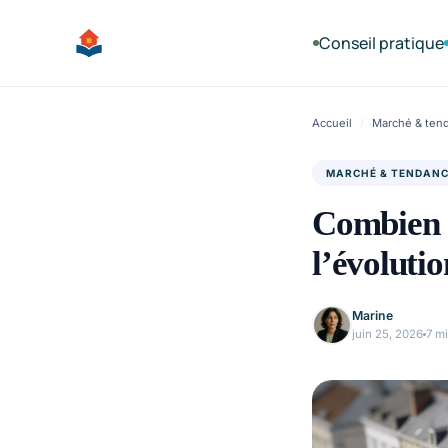
Aller
au
Conseil pratique
contenu
Accueil
/
Marché & ten
MARCHÉ & TENDAN
Combien c
l’évoluti
Marine
juin 25, 2026
7 m