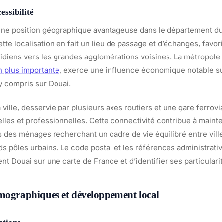
essibilité
une position géographique avantageuse dans le département du 
tte localisation en fait un lieu de passage et d’échanges, favor
diens vers les grandes agglomérations voisines. La métropole l
n plus importante
, exerce une influence économique notable s
, y compris sur Douai.
a ville, desservie par plusieurs axes routiers et une gare ferroviai
elles et professionnelles. Cette connectivité contribue à mainteni
des ménages recherchant un cadre de vie équilibré entre vil
ds pôles urbains. Le code postal et les références administrati
nt Douai sur une carte de France et d’identifier ses particular
émographiques et développement local