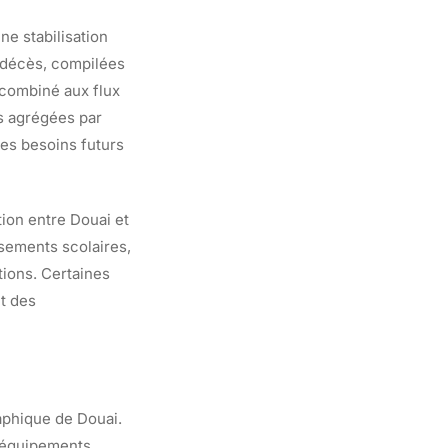
ne stabilisation
 décès, compilées
 combiné aux flux
s agrégées par
les besoins futurs
ion entre Douai et
sements scolaires,
utions. Certaines
t des
aphique de Douai.
s équipements