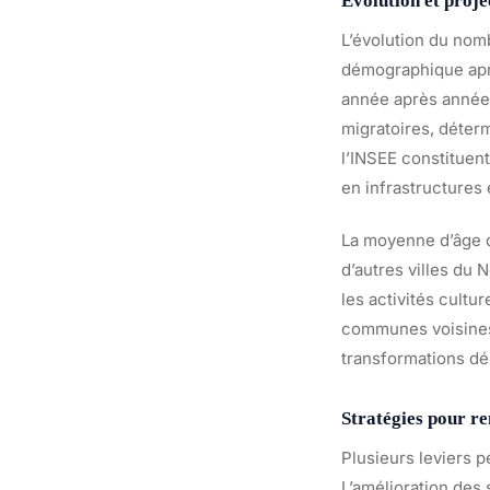
Évolution et proje
L’évolution du nomb
démographique aprè
année après année, 
migratoires, déte
l’INSEE constituent
en infrastructures 
La moyenne d’âge d
d’autres villes du
les activités cultu
communes voisin
transformations dé
Stratégies pour re
Plusieurs leviers 
L’amélioration des 