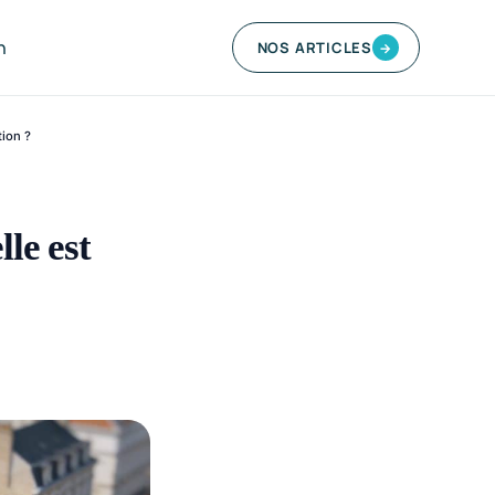
n
NOS ARTICLES
→
tion ?
le est