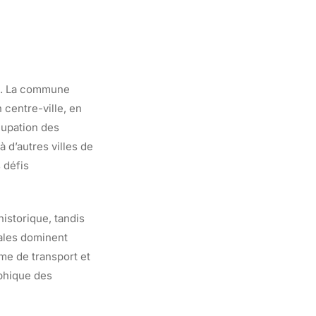
al. La commune
centre-ville, en
cupation des
 d’autres villes de
 défis
historique, tandis
pales dominent
me de transport et
aphique des