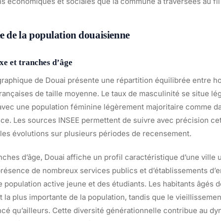
ons économiques et sociales que la commune a traversées au fi
ée de la population douaisienne
xe et tranches d’âge
raphique de Douai présente une répartition équilibrée entre
françaises de taille moyenne. Le taux de masculinité se situe l
vec une population féminine légèrement majoritaire comme dan
. Les sources INSEE permettent de suivre avec précision cett
 les évolutions sur plusieurs périodes de recensement.
ches d’âge, Douai affiche un profil caractéristique d’une ville u
 présence de nombreux services publics et d’établissements d
e population active jeune et des étudiants. Les habitants âgés d
t la plus importante de la population, tandis que le vieillisse
cé qu’ailleurs. Cette diversité générationnelle contribue au d