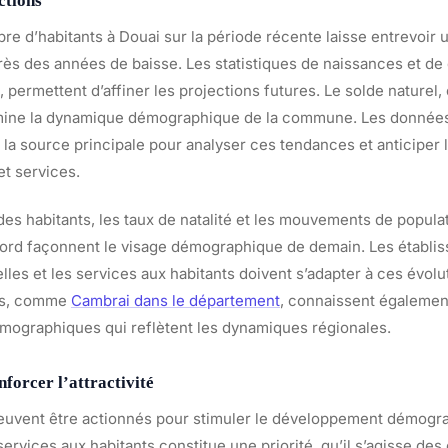
ctions
re d’habitants à Douai sur la période récente laisse entrevoir u
s des années de baisse. Les statistiques de naissances et de
permettent d’affiner les projections futures. Le solde naturel,
rmine la dynamique démographique de la commune. Les donnée
 la source principale pour analyser ces tendances et anticiper 
et services.
es habitants, les taux de natalité et les mouvements de populat
 Nord façonnent le visage démographique de demain. Les établis
relles et les services aux habitants doivent s’adapter à ces évol
es, comme
Cambrai dans le département
, connaissent égalemen
mographiques qui reflètent les dynamiques régionales.
nforcer l’attractivité
peuvent être actionnés pour stimuler le développement démogr
services aux habitants constitue une priorité, qu’il s’agisse de