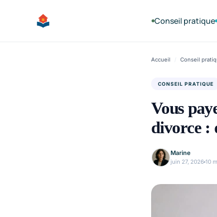
Aller
au
Conseil pratique
contenu
Accueil
/
Conseil prati
CONSEIL PRATIQUE
Vous paye
divorce : 
Marine
juin 27, 2026
10 m