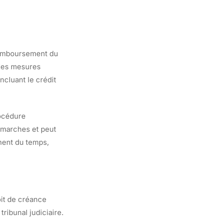
 remboursement du
 des mesures
ncluant le crédit
rocédure
émarches et peut
nent du temps,
oit de créance
ribunal judiciaire.