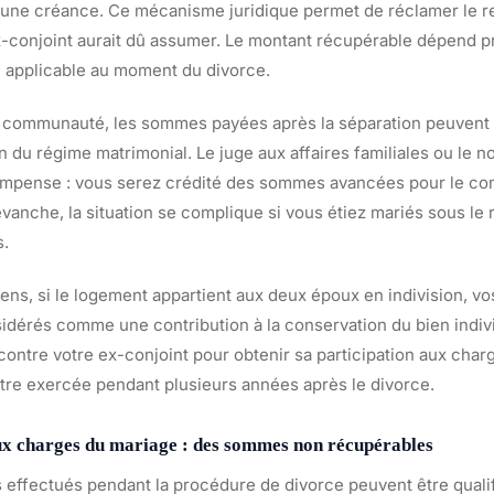
r une créance. Ce mécanisme juridique permet de réclamer le
ex-conjoint aurait dû assumer. Le montant récupérable dépend 
 applicable au moment du divorce.
 communauté, les sommes payées après la séparation peuvent
on du régime matrimonial. Le juge aux affaires familiales ou le no
mpense : vous serez crédité des sommes avancées pour le com
anche, la situation se complique si vous étiez mariés sous le 
s.
iens, si le logement appartient aux deux époux en indivision, v
dérés comme une contribution à la conservation du bien indiv
contre votre ex-conjoint pour obtenir sa participation aux char
être exercée pendant plusieurs années après le divorce.
ux charges du mariage : des sommes non récupérables
 effectués pendant la procédure de divorce peuvent être quali