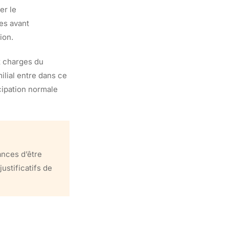
er le
es avant
ion.
x charges du
ilial entre dans ce
ipation normale
ances d’être
stificatifs de