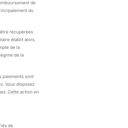
 remboursement de
principalement du
 être récupérées
taire établit alors
pte de la
régime de la
os paiements sont
is. Vous disposez
ges. Cette action en
fiés de