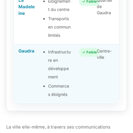
La
Quartier
Éloignemen
✓ Faible
Madele
de
t du centre
Gaudra
ine
Transports
en commun
limités
Gaudra
Centre-
Infrastructu
✓ Faible
ville
re en
développe
ment
Commerce
s éloignés
La ville elle-même, à travers ses communications