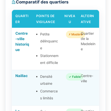
Comparatif des quartiers
QUARTI
POINTS DE
NIVEA
ALTERN
ER
VIGILANCE
U
ATIVE
Centre
Quartier
Petite
⚡ Modéré
-ville
de la
délinquanc
Madelein
historiq
e
e
ue
Stationnem
ent difficile
Naillac
Centre-
Densité
✓ Faible
ville
urbaine
Commerce
s limités