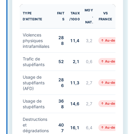
MOY
TYPE
FAIT
TAUX
VS
.
D'ATTEINTE
S
/1000
FRANCE
NAT.
Violences
28
physiques
11,4
3,2
↑ Au-dessus
8
intrafamiliales
Trafic de
52
2,1
0,6
↑ Au-dessus
stupéfiants
Usage de
28
stupéfiants
11,3
2,7
↑ Au-dessus
6
(AFD)
Usage de
36
14,6
2,7
↑ Au-dessus
stupéfiants
8
Destructions
et
40
16,1
6,4
↑ Au-dessus
dégradations
7