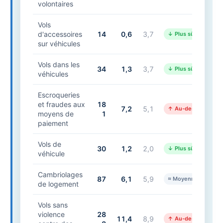
volontaires
Vols
d'accessoires
14
0,6
3,7
↓ Plus sûr
sur véhicules
Vols dans les
34
1,3
3,7
↓ Plus sûr
véhicules
Escroqueries
et fraudes aux
18
7,2
5,1
↑ Au-dessus
moyens de
1
paiement
Vols de
30
1,2
2,0
↓ Plus sûr
véhicule
Cambriolages
87
6,1
5,9
≈ Moyenne
de logement
Vols sans
violence
28
11,4
8,9
↑ Au-dessus