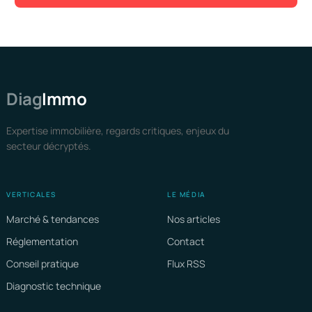
Diag
Immo
Expertise immobilière, regards critiques, enjeux du
secteur décryptés.
VERTICALES
LE MÉDIA
Marché & tendances
Nos articles
Réglementation
Contact
Conseil pratique
Flux RSS
Diagnostic technique