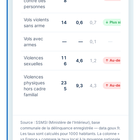
contre des
8
personnes
Vols violents
14
0,6
0,7
↓ Plus sûr
sans arme
Vols avec
—
—
0,1
—
armes
Violences
11
4,6
1,2
↑ Au-dessus
sexuelles
6
Violences
physiques
23
9,3
4,3
↑ Au-dessus
hors cadre
5
familial
Source : SSMSI (Ministère de l'Intérieur), base
communale de la délinquance enregistrée — data.gouv.fr.
Les taux sont calculés pour 1000 habitants. La colonne «
vs France » compare le taux local à la moyenne nationale